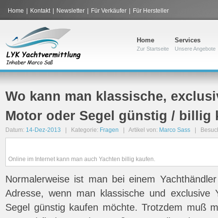
Home
|
Kontakt
|
Newsletter
|
Für Verkäufer
|
Für Hersteller
Home
Services
Zur Startseite
Unsere Angebote
Wo kann man klassische, exclusi
Motor oder Segel günstig / billig
Datum:
14-Dez-2013
| Kategorie:
Fragen
| Artikel von:
Marco Sass
| Besuc
Online im Internet kann man auch Yachten billig kaufen.
Normalerweise ist man bei einem Yachthändler
Adresse, wenn man klassische und exclusive 
Segel günstig kaufen möchte. Trotzdem muß 