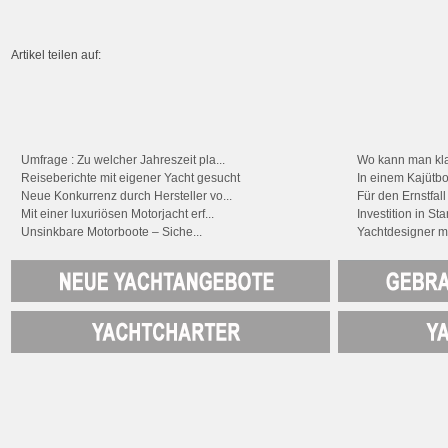
Artikel teilen auf:
Umfrage : Zu welcher Jahreszeit pla...
Wo kann man klas
Reiseberichte mit eigener Yacht gesucht
In einem Kajütbo
Neue Konkurrenz durch Hersteller vo...
Für den Ernstfall
Mit einer luxuriösen Motorjacht erf...
Investition in St
Unsinkbare Motorboote – Siche...
Yachtdesigner m