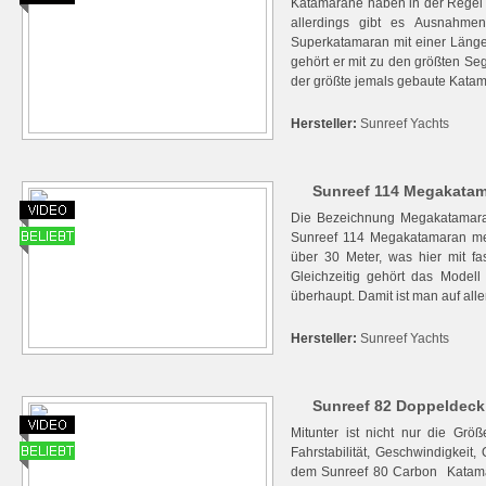
Katamarane haben in der Regel 
allerdings gibt es Ausnahmen
Superkatamaran mit einer Länge
gehört er mit zu den größten Seg
der größte jemals gebaute Katama
Hersteller:
Sunreef Yachts
Sunreef 114 Megakatama
Die Bezeichnung Megakatamaran d
Sunreef 114 Megakatamaran meh
über 30 Meter, was hier mit fa
Gleichzeitig gehört das Modell
überhaupt. Damit ist man auf alle
Hersteller:
Sunreef Yachts
Sunreef 82 Doppeldeck
Mitunter ist nicht nur die Grö
Fahrstabilität, Geschwindigkeit, 
dem Sunreef 80 Carbon Katamar