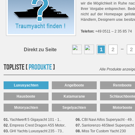
wir die Möglichkeit in Ruhe na
Ihrer Vorgabe entsprechen. Be
nicht auf der Homepage geliste
Händlern, Designern usw. besitze
Telefon:
+49 0511 – 2 35 85 74
1
2
2
...
Direkt zu Seite
TOPLISTE [
PRODUKTE
]
Alle Produkte anzeig
Luxusyachten
Angelboote
Rennboote
Hausboote
Katamarane
Schlauchboot
Motoryachten
Segelyachten
Motorboote
01.
Yachtwerft 5 Gigayacht 101 - 1..
06.
CBI Navi Aifos Superyacht - 49..
02.
Empress Crest Dragon A55 Motor..
07.
Sanlorenzo 46Steel Superyacht .
03.
GHI Yachts Luxusyacht 235 - 73..
08.
Miss Tor Custom Yacht 230