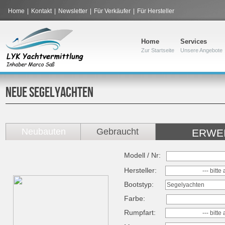
Home
|
Kontakt
|
Newsletter
|
Für Verkäufer
|
Für Hersteller
Home
Services
Zur Startseite
Unsere Angebote
NEUE
SEGELYACHTEN
Neubauten
Gebraucht
ERWE
Modell / Nr:
Hersteller:
--- bitt
Bootstyp:
Segelyachten
Farbe:
Rumpfart:
--- bitt