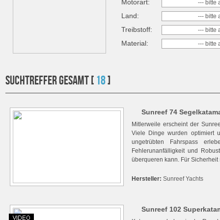
Motorart:
--- bitt
Land:
--- bitt
Treibstoff:
--- bitt
Material:
--- bitt
SUCHTREFFER GESAMT [
18
]
Sunreef 74 Segelkatama
Mitlerweile erscheint der Sunre
Viele Dinge wurden optimiert
ungetrübten Fahrspass erle
Fehlerunanfälligkeit und Robu
überqueren kann. Für Sicherheit s
Hersteller:
Sunreef Yachts
Sunreef 102 Superkatam