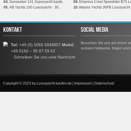
04.
Sunseeker 131 Superyacht kaufe..
09.
Empress Crest Speedster B75 Lu
05.
AB Yachts 100 Luxusyacht - 30...
10.
Maiora Yachts 36FB Luxusyacht 
KONTAKT
SOCIAL MEDIA
Besuchen Sie uns auf einem de
Tel:
+49 (0) 5065 5849857
Mobil:
sozialen Netwerke, folgen und l
+49 0160 – 95 87 59 62
Schreiben Sie uns eine Nachricht
Copyright © 2023 by
Luxusyacht-kaufen.de
|
Impressum
|
Datenschutz