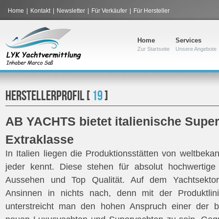
Home
|
Kontakt
|
Newsletter
|
Für Verkäufer
|
Für Hersteller
Home
Services
Zur Startseite
Unsere Angebote
HERSTELLERPROFIL [
19
]
AB YACHTS bietet italienische Supe
Extraklasse
In Italien liegen die Produktionsstätten von weltbek
jeder kennt. Diese stehen für absolut hochwertig
Aussehen und Top Qualität. Auf dem Yachtsekto
Ansinnen in nichts nach, denn mit der Produktl
unterstreicht man den hohen Anspruch einer der b