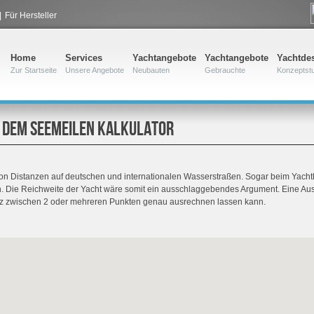
|
Für Hersteller
Home
Services
Yachtangebote
Yachtangebote
Yachtde
Zur Startseite
Unsere Angebote
Neubauten
Gebrauchte
Konzeptst
T DEM SEEMEILEN KALKULATOR
von Distanzen auf deutschen und internationalen Wasserstraßen. Sogar beim Yachtka
 Die Reichweite der Yacht wäre somit ein ausschlaggebendes Argument. Eine Ausw
anz zwischen 2 oder mehreren Punkten genau ausrechnen lassen kann.