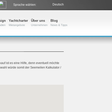
Deutsch
Sprache wählen:
sign
Yachtcharter
Über uns
Blog
udien
Mietangebote
Unternehmen
News & Tipps
uf ist es eine Hilfe, denn eventuell möchte
ahl würde somit der Seemeilen Kalkulator /