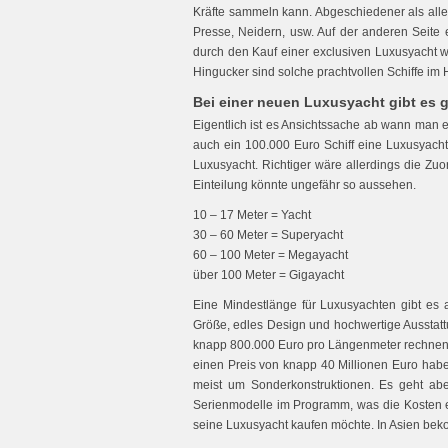
Kräfte sammeln kann. Abgeschiedener als alle
Presse, Neidern, usw. Auf der anderen Seite
durch den Kauf einer exclusiven Luxusyacht w
Hingucker sind solche prachtvollen Schiffe im 
Bei einer neuen Luxusyacht gibt es 
Eigentlich ist es Ansichtssache ab wann man 
auch ein 100.000 Euro Schiff eine Luxusyacht
Luxusyacht. Richtiger wäre allerdings die Zu
Einteilung könnte ungefähr so aussehen.
10 – 17 Meter = Yacht
30 – 60 Meter = Superyacht
60 – 100 Meter = Megayacht
über 100 Meter = Gigayacht
Eine Mindestlänge für Luxusyachten gibt es al
Größe, edles Design und hochwertige Ausstatt
knapp 800.000 Euro pro Längenmeter rechnen,
einen Preis von knapp 40 Millionen Euro haben
meist um Sonderkonstruktionen. Es geht aber 
Serienmodelle im Programm, was die Kosten 
seine Luxusyacht kaufen möchte. In Asien beko