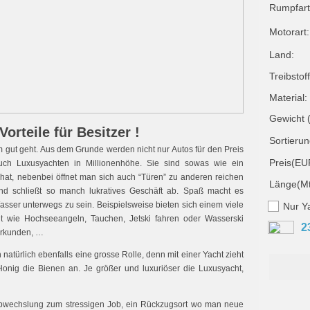
Rumpfart
Motorart:
Land:
Treibstoff
Material:
Gewicht (
orteile für Besitzer !
Sortierun
hm gut geht. Aus dem Grunde werden nicht nur Autos für den Preis
Preis(EU
auch Luxusyachten in Millionenhöhe. Sie sind sowas wie ein
hat, nebenbei öffnet man sich auch “Türen” zu anderen reichen
Länge(Mt
nd schließt so manch lukratives Geschäft ab. Spaß macht es
asser unterwegs zu sein. Beispielsweise bieten sich einem viele
Nur Y
cht wie Hochseeangeln, Tauchen, Jetski fahren oder Wasserski
2
erkunden, …
atürlich ebenfalls eine grosse Rolle, denn mit einer Yacht zieht
onig die Bienen an. Je größer und luxuriöser die Luxusyacht,
 Abwechslung zum stressigen Job, ein Rückzugsort wo man neue