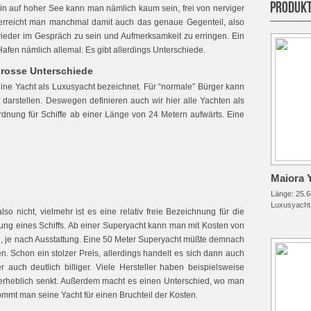
PRODUKT
in auf hoher See kann man nämlich kaum sein, frei von nerviger
 erreicht man manchmal damit auch das genaue Gegenteil, also
ieder im Gespräch zu sein und Aufmerksamkeit zu erringen. Ein
Hafen nämlich allemal. Es gibt allerdings Unterschiede.
grosse Unterschiede
eine Yacht als Luxusyacht bezeichnet. Für “normale” Bürger kann
 darstellen. Deswegen definieren auch wir hier alle Yachten als
ordnung für Schiffe ab einer Länge von 24 Metern aufwärts. Eine
Maiora 
Länge:
25.6
Luxusyacht
so nicht, vielmehr ist es eine relativ freie Bezeichnung für die
ung eines Schiffs. Ab einer Superyacht kann man mit Kosten von
 je nach Ausstattung. Eine 50 Meter Superyacht müßte demnach
. Schon ein stolzer Preis, allerdings handelt es sich dann auch
auch deutlich billiger. Viele Hersteller haben beispielsweise
erheblich senkt. Außerdem macht es einen Unterschied, wo man
mmt man seine Yacht für einen Bruchteil der Kosten.