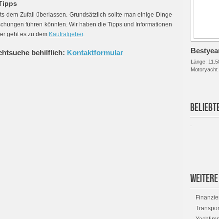
 Tipps
ts dem Zufall überlassen. Grundsätzlich sollte man einige Dinge
chungen führen könnten. Wir haben die Tipps und Informationen
Hier geht es zu dem
Kaufratgeber
.
Bestyear
chtsuche behilflich:
Kontaktformular
Länge:
11.5
Motoryacht
BELIEBT
.
WEITERE
Finanzi
Transpo