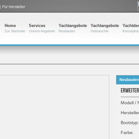
|
Für Hersteller
Home
Services
Yachtangebote
Yachtangebote
Yachtde
Zur Startseite
Unsere Angebote
Neubauten
Gebrauchte
Konzeptst
Neubauten
ERWEITER
Modell / 
Herstelle
Bootstyp:
Farbe: