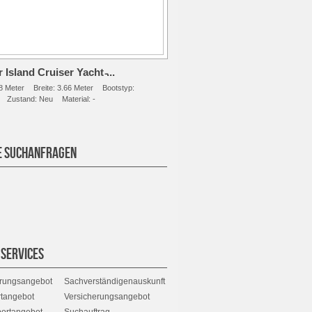
 Island Cruiser Yacht ̵...
8 Meter
Breite:
3.66 Meter
Bootstyp:
Zustand:
Neu
Material:
-
E SUCHANFRAGEN
 SERVICES
erungsangebot
Sachverständigenauskunft
rtangebot
Versicherungsangebot