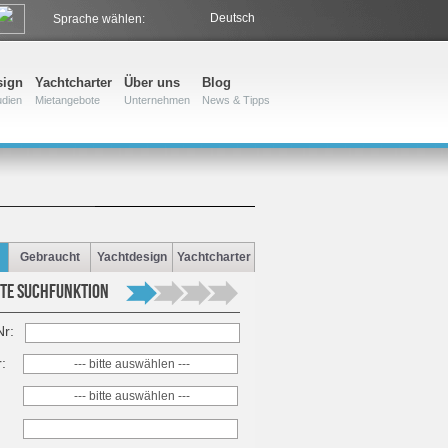
Deutsch
Sprache wählen:
sign
Yachtcharter
Über uns
Blog
udien
Mietangebote
Unternehmen
News & Tipps
Gebraucht
Yachtdesign
Yachtcharter
TE SUCHFUNKTION
Nr:
r:
--- bitte auswählen ---
--- bitte auswählen ---