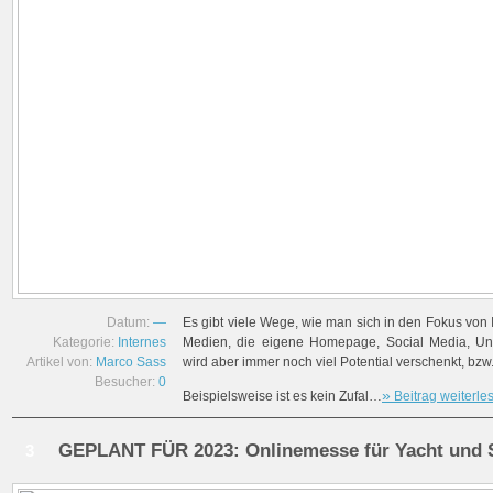
Datum:
—
Es gibt viele Wege, wie man sich in den Fokus von 
Kategorie:
Internes
Medien, die eigene Homepage, Social Media, Unt
Artikel von:
Marco Sass
wird aber immer noch viel Potential verschenkt, bzw.
Besucher:
0
»
Beispielsweise ist es kein Zufal…
Beitrag weiterle
GEPLANT FÜR 2023: Onlinemesse für Yacht und 
3