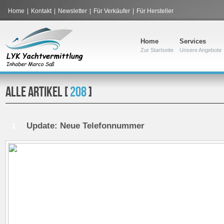
Home
|
Kontakt
|
Newsletter
|
Für Verkäufer
|
Für Hersteller
Home
Services
Zur Startseite
Unsere Angebote
ALLE ARTIKEL [
208
]
Update: Neue Telefonnummer
1