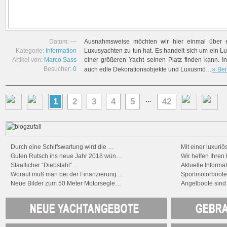
Datum:
—
Ausnahmsweise möchten wir hier einmal über et
Kategorie:
Information
Luxusyachten zu tun hat. Es handelt sich um ein Lu
Artikel von:
Marco Sass
einer größeren Yacht seinen Platz finden kann. I
»
Besucher:
0
auch edle Dekorationsobjekte und Luxusmö…
Bei
…
1
2
3
4
5
42
Durch eine Schiffswartung wird die …
Mit einer luxuri
Guten Rutsch ins neue Jahr 2018 wün…
Wir helfen Ihre
Staatlicher “Diebstahl”…
Aktuelle Informa
Worauf muß man bei der Finanzierung…
Sportmotorboot
Neue Bilder zum 50 Meter Motorsegle…
Angelboote sind