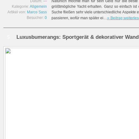
Datum:
—
Natürlich möchte man für sein Geld nur die beste
Kategorie:
Allgemein
größtmögliche Yacht erhalten. Ganz so einfach ist 
Artikel von:
Marco Sass
Suche fließen sehr viele unterschiedliche Aspekte 
»
Besucher:
0
passieren, wofür man später ei…
Beitrag weiterle
Luxusbumerangs: Sportgerät & dekorativer Wan
5