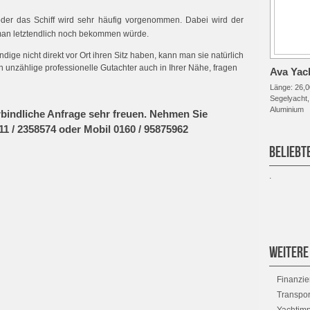
 oder das Schiff wird sehr häufig vorgenommen. Dabei wird der
d man letztendlich noch bekommen würde.
ige nicht direkt vor Ort ihren Sitz haben, kann man sie natürlich
 unzählige professionelle Gutachter auch in Ihrer Nähe, fragen
Ava Yach
Länge:
26,0
Segelyacht
Aluminium
bindliche Anfrage sehr freuen. Nehmen Sie
11 / 2358574 oder Mobil 0160 / 95875962
BELIEBT
.
WEITERE
Finanzi
Transpo