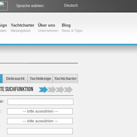
Deutsch
Sprache wählen:
sign
Yachtcharter
Über uns
Blog
udien
Mietangebote
Unternehmen
News & Tipps
Gebraucht
Yachtdesign
Yachtcharter
TE SUCHFUNKTION
Nr:
r:
--- bitte auswählen ---
--- bitte auswählen ---