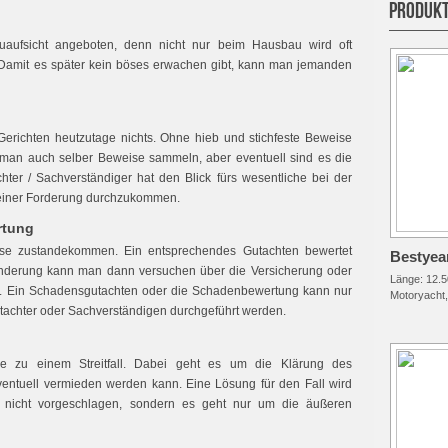
PRODUKT
auaufsicht angeboten, denn nicht nur beim Hausbau wird oft
 Damit es später kein böses erwachen gibt, kann man jemanden
erichten heutzutage nichts. Ohne hieb und stichfeste Beweise
n man auch selber Beweise sammeln, aber eventuell sind es die
chter / Sachverständiger hat den Blick fürs wesentliche bei der
seiner Forderung durchzukommen.
rtung
ise zustandekommen. Ein entsprechendes Gutachten bewertet
Bestyear
nderung kann man dann versuchen über die Versicherung oder
Länge:
12.5
. Ein Schadensgutachten oder die Schadenbewertung kann nur
Motoryacht,
achter oder Sachverständigen durchgeführt werden.
me zu einem Streitfall. Dabei geht es um die Klärung des
entuell vermieden werden kann. Eine Lösung für den Fall wird
 nicht vorgeschlagen, sondern es geht nur um die äußeren