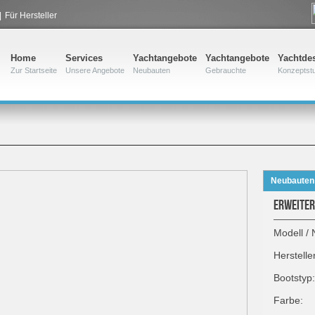
|
Für Hersteller
Home
Services
Yachtangebote
Yachtangebote
Yachtde
Zur Startseite
Unsere Angebote
Neubauten
Gebrauchte
Konzeptst
Neubauten
ERWEITER
Modell / 
Herstelle
Bootstyp:
Farbe: