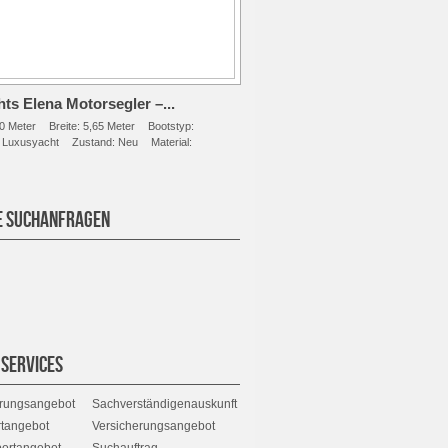
ts Elena Motorsegler –...
0 Meter
Breite:
5,65 Meter
Bootstyp:
, Luxusyacht
Zustand:
Neu
Material:
E SUCHANFRAGEN
 SERVICES
erungsangebot
Sachverständigenauskunft
rtangebot
Versicherungsangebot