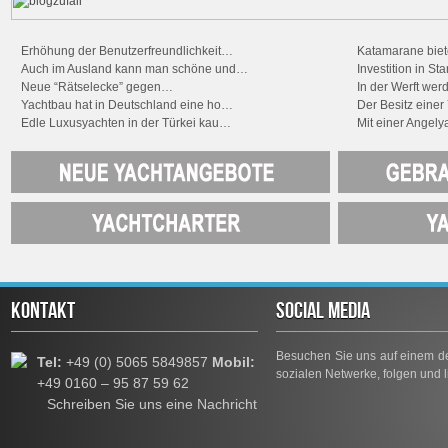
Erhöhung der Benutzerfreundlichkeit…
Katamarane biet
Auch im Ausland kann man schöne und…
Investition in 
Neue “Rätselecke” gegen…
In der Werft we
Yachtbau hat in Deutschland eine ho…
Der Besitz einer
Edle Luxusyachten in der Türkei kau…
Mit einer Angely
KONTAKT
SOCIAL MEDIA
Besuchen Sie uns auf einem de
Tel:
+49 (0) 5065 5849857
Mobil:
sozialen Netwerke, folgen und l
+49 0160 – 95 87 59 62
Schreiben Sie uns eine Nachricht