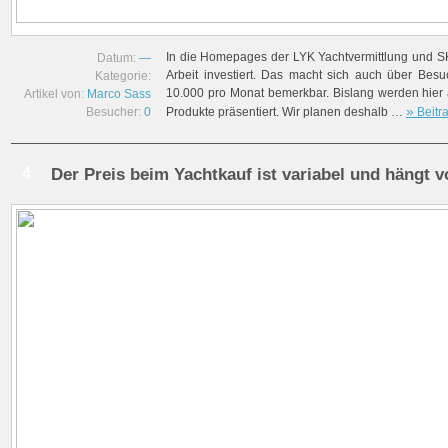
In die Homepages der LYK Yachtvermittlung und SK 
Datum:
—
Arbeit investiert. Das macht sich auch über Be
Kategorie:
10.000 pro Monat bemerkbar. Bislang werden hier a
Artikel von:
Marco Sass
»
Besucher:
0
Produkte präsentiert. Wir planen deshalb …
Beitr
4
Der Preis beim Yachtkauf ist variabel und hängt 