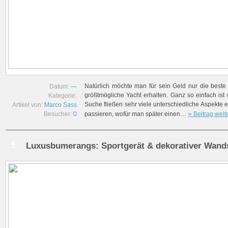
Natürlich möchte man für sein Geld nur die beste
Datum:
—
größtmögliche Yacht erhalten. Ganz so einfach ist 
Kategorie:
Suche fließen sehr viele unterschiedliche Aspekte 
Artikel von:
Marco Sass
»
Besucher:
0
passieren, wofür man später einen…
Beitrag weit
5
Luxusbumerangs: Sportgerät & dekorativer Wa