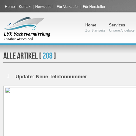
Home
|
Kontakt
|
Newsletter
|
Für Verkäufer
|
Für Hersteller
Home
Services
Zur Startseite
Unsere Angebote
ALLE ARTIKEL [
208
]
1
Update: Neue Telefonnummer