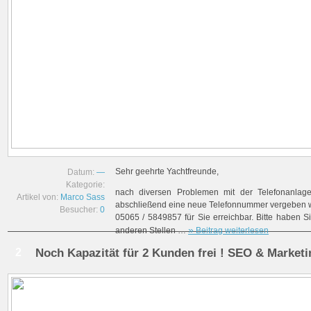
Sehr geehrte Yachtfreunde,
Datum:
—
Kategorie:
nach diversen Problemen mit der Telefonanlage
Artikel von:
Marco Sass
abschließend eine neue Telefonnummer vergeben w
Besucher:
0
05065 / 5849857 für Sie erreichbar. Bitte haben Si
»
anderen Stellen …
Beitrag weiterlesen
2
Noch Kapazität für 2 Kunden frei ! SEO & Market