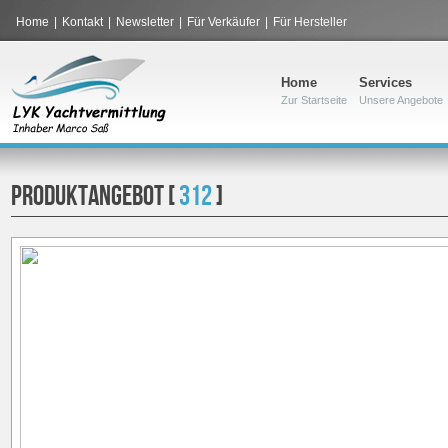
Home
|
Kontakt
|
Newsletter
|
Für Verkäufer
|
Für Hersteller
Home
Services
Zur Startseite
Unsere Angebote
PRODUKTANGEBOT [
312
]