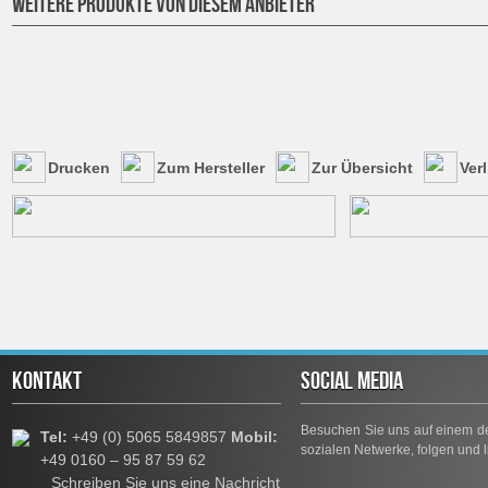
WEITERE PRODUKTE VON DIESEM ANBIETER
Drucken
Zum Hersteller
Zur Übersicht
Ver
KONTAKT
SOCIAL MEDIA
Besuchen Sie uns auf einem de
Tel:
+49 (0) 5065 5849857
Mobil:
sozialen Netwerke, folgen und l
+49 0160 – 95 87 59 62
Schreiben Sie uns eine Nachricht