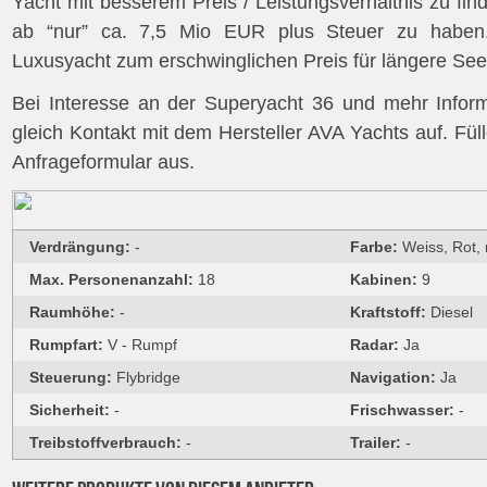
Yacht mit besserem Preis / Leistungsverhältnis zu fin
ab “nur” ca. 7,5 Mio EUR plus Steuer zu haben
Luxusyacht zum erschwinglichen Preis für längere See
Bei Interesse an der Superyacht 36 und mehr Info
gleich Kontakt mit dem Hersteller AVA Yachts auf. Fül
Anfrageformular aus.
Verdrängung:
-
Farbe:
Weiss, Rot,
Max. Personenanzahl:
18
Kabinen:
9
Raumhöhe:
-
Kraftstoff:
Diesel
Rumpfart:
V - Rumpf
Radar:
Ja
Steuerung:
Flybridge
Navigation:
Ja
Sicherheit:
-
Frischwasser:
-
Treibstoffverbrauch:
-
Trailer:
-