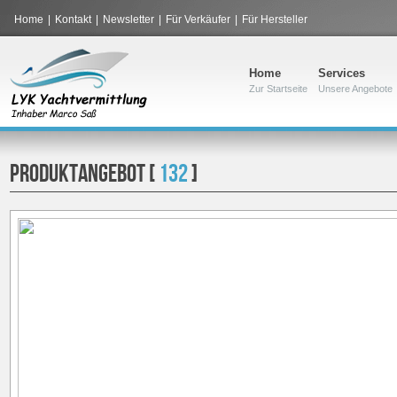
Home
|
Kontakt
|
Newsletter
|
Für Verkäufer
|
Für Hersteller
Home
Services
Zur Startseite
Unsere Angebote
PRODUKTANGEBOT [
132
]