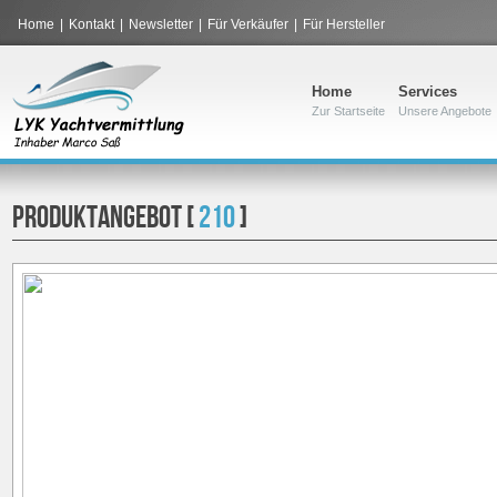
Home
|
Kontakt
|
Newsletter
|
Für Verkäufer
|
Für Hersteller
Home
Services
Zur Startseite
Unsere Angebote
PRODUKTANGEBOT [
210
]