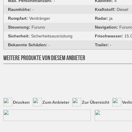
Max. Personenanzahl:
-
Kabinen:
4
Raumhöhe:
-
Kraftstoff:
Diesel
Rumpfart:
Verdränger
Radar:
ja
Steuerung:
Furuno
Navigation:
Furun
Sicherheit:
Sicherheitsausrüstung
Frischwasser:
15.0
Bekannte Schäden:
-
Trailer:
-
WEITERE PRODUKTE VON DIESEM ANBIETER
Drucken
Zum Anbieter
Zur Übersicht
Verl