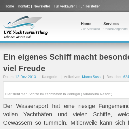
Home
|
Kontakt
|
Newsletter
|
Für Verkäufer
|
Für Hersteller
Home
Services
Zur Startseite
Unsere Angebote
Ein eigenes Schiff macht beson
viel Freude
Datum:
12-Dez-2013
| Kategorie:
| Artikel von:
Marco Sass
| Besucher:
62
Hier sieht man Schiffe im Yachthafen in Portugal ( Vilamoura Resort ).
Der Wassersport hat eine riesige Fangemein
vollen Yachthäfen und vielen Schiffe, we
Gewässern so tummeln. Mitlerweile kann sich fa