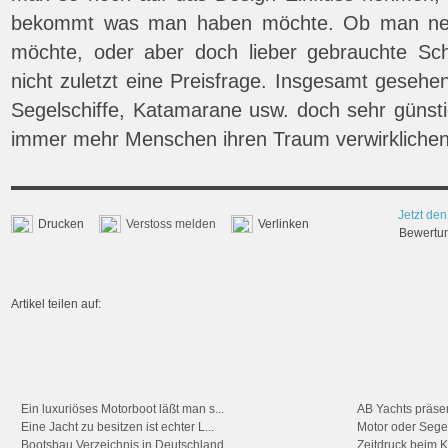
bekommt was man haben möchte. Ob man neu
möchte, oder aber doch lieber gebrauchte Sch
nicht zuletzt eine Preisfrage. Insgesamt gesehe
Segelschiffe, Katamarane usw. doch sehr günst
immer mehr Menschen ihren Traum verwirkliche
Jetzt den
Drucken
Verstoss melden
Verlinken
Bewertung
Artikel teilen auf:
Ein luxuriöses Motorboot läßt man s...
AB Yachts präsen
Eine Jacht zu besitzen ist echter L...
Motor oder Segel 
Bootsbau Verzeichnis in Deutschland...
Zeitdruck beim K