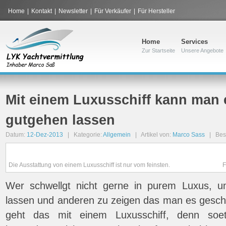
Home
|
Kontakt
|
Newsletter
|
Für Verkäufer
|
Für Hersteller
Home
Services
Zur Startseite
Unsere Angebote
Mit einem Luxusschiff kann man 
gutgehen lassen
Datum:
12-Dez-2013
| Kategorie:
Allgemein
| Artikel von:
Marco Sass
| Bes
Die Ausstattung von einem Luxusschiff ist nur vom feinsten.
F
Wer schwellgt nicht gerne in purem Luxus, 
lassen und anderen zu zeigen das man es gescha
geht das mit einem Luxusschiff, denn soe