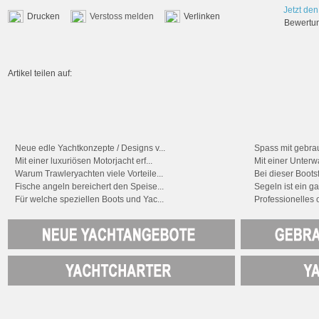
Jetzt den
Drucken
Verstoss melden
Verlinken
Bewertung
Artikel teilen auf:
Neue edle Yachtkonzepte / Designs v...
Spass mit gebrau
Mit einer luxuriösen Motorjacht erf...
Mit einer Unterw
Warum Trawleryachten viele Vorteile...
Bei dieser Boots
Fische angeln bereichert den Speise...
Segeln ist ein g
Für welche speziellen Boots und Yac...
Professionelles o