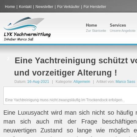
Home
|
Kontakt
|
Newsletter
|
Für Verkäufer
|
Für Hersteller
Home
Services
Zur Startseite
Unsere Angebote
2
Eine Yachtreinigung schützt v
und vorzeitiger Alterung !
Datum:
16-Aug-2021
| Kategorie:
Allgemein
| Artikel von:
Marco Sass
Eine Yachtreinigung muss nicht zwangsläufig im Trockendock erfolgen.
Eine Luxusyacht wird man sich nicht so häufig 
man sich auch mit der Frage beschäftig
neuwertigen Zustand so lange wie möglich e