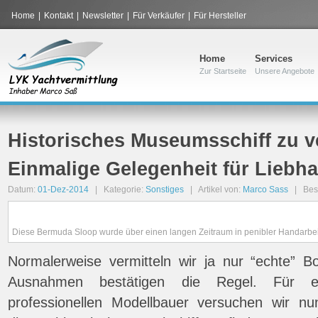
Home
|
Kontakt
|
Newsletter
|
Für Verkäufer
|
Für Hersteller
Home
Services
Zur Startseite
Unsere Angebote
Historisches Museumsschiff zu v
Einmalige Gelegenheit für Liebha
Datum:
01-Dez-2014
| Kategorie:
Sonstiges
| Artikel von:
Marco Sass
| Bes
Diese Bermuda Sloop wurde über einen langen Zeitraum in penibler Handarbei
Normalerweise vermitteln wir ja nur “echte” 
Ausnahmen bestätigen die Regel. Für e
professionellen Modellbauer versuchen wir nu