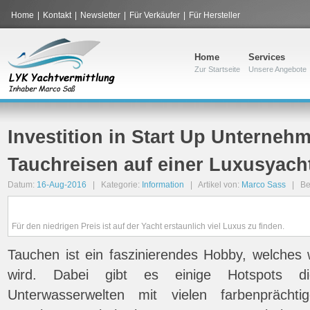
Home
|
Kontakt
|
Newsletter
|
Für Verkäufer
|
Für Hersteller
Home
Services
Zur Startseite
Unsere Angebote
Investition in Start Up Unterneh
Tauchreisen auf einer Luxusyach
Datum:
16-Aug-2016
| Kategorie:
Information
| Artikel von:
Marco Sass
| Be
Für den niedrigen Preis ist auf der Yacht erstaunlich viel Luxus zu finden.
Tauchen ist ein faszinierendes Hobby, welches 
wird. Dabei gibt es einige Hotspots d
Unterwasserwelten mit vielen farbenprächti