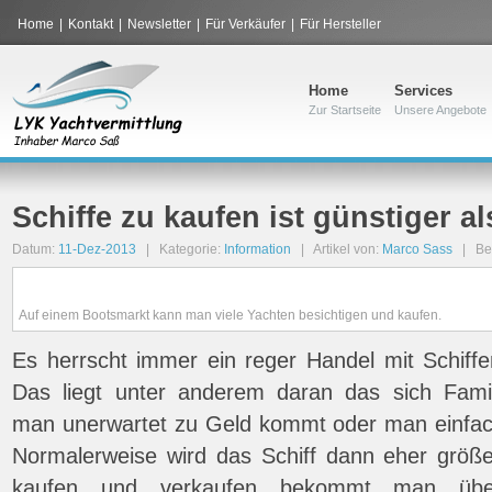
Home
|
Kontakt
|
Newsletter
|
Für Verkäufer
|
Für Hersteller
Home
Services
Zur Startseite
Unsere Angebote
Schiffe zu kaufen ist günstiger a
Datum:
11-Dez-2013
| Kategorie:
Information
| Artikel von:
Marco Sass
| Bes
Auf einem Bootsmarkt kann man viele Yachten besichtigen und kaufen.
Es herrscht immer ein reger Handel mit Schiff
Das liegt unter anderem daran das sich Famil
man unerwartet zu Geld kommt oder man einfac
Normalerweise wird das Schiff dann eher größer
kaufen und verkaufen bekommt man übe