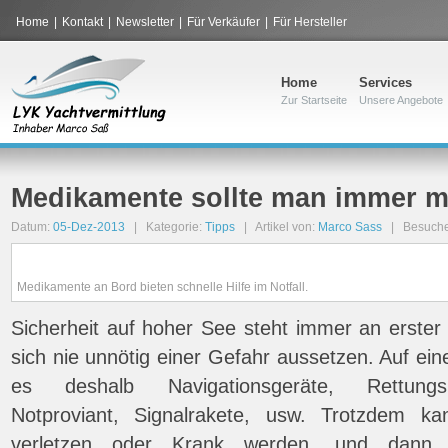
Home
|
Kontakt
|
Newsletter
|
Für Verkäufer
|
Für Hersteller
Home
Services
Zur Startseite
Unsere Angebote
Medikamente sollte man immer mi
Datum:
05-Dez-2013
| Kategorie:
Tipps
| Artikel von:
Marco Sass
| Besuche
Medikamente an Bord bieten schnelle Hilfe im Notfall.
Sicherheit auf hoher See steht immer an erster 
sich nie unnötig einer Gefahr aussetzen. Auf ei
es deshalb Navigationsgeräte, Rettungsi
Notproviant, Signalrakete, usw. Trotzdem 
verletzen oder Krank werden, und dann 