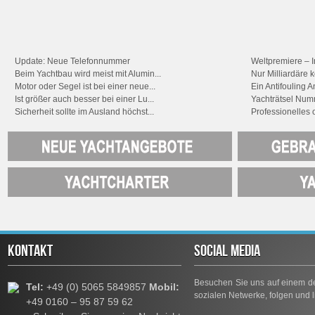
Update: Neue Telefonnummer
Weltpremiere – In
Beim Yachtbau wird meist mit Alumin...
Nur Milliardäre 
Motor oder Segel ist bei einer neue...
Ein Antifouling An
Ist größer auch besser bei einer Lu...
Yachträtsel Num
Sicherheit sollte im Ausland höchst...
Professionelles o
KONTAKT
SOCIAL MEDIA
Besuchen Sie uns auf einem de
Tel:
+49 (0) 5065 5849857
Mobil:
sozialen Netwerke, folgen und l
+49 0160 – 95 87 59 62